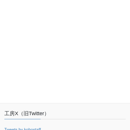
お気軽にお問い合わせください。
048-227-0500
受付時間 10:00-18:00 [ 土日・祝日・年末年始除く ]
お問い合わせ
Facebook
工房X（旧Twitter）
Tweets by kobostaff