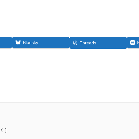
Bluesky
Threads
く ]