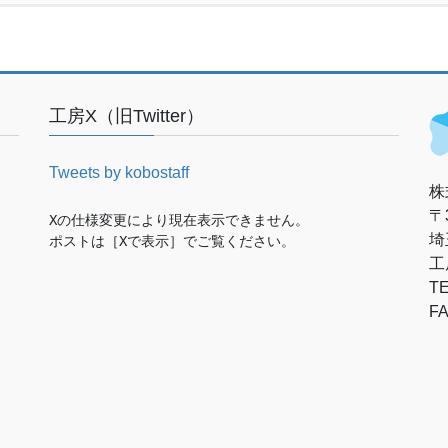
工房X（旧Twitter）
Tweets by kobostaff
株
〒3
Xの仕様変更により現在表示できません。

埼
ポストは［Xで表示］でご覧ください。
工
TE
FA