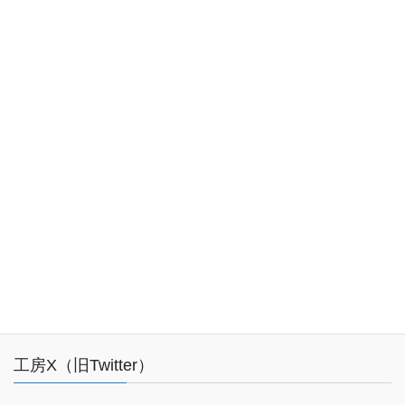
お気軽にお問い合わせください。
048-227-0500
受付時間 10:00-18:00 [ 土日・祝日・年末年始除く ]
お問い合わせ
Facebook
工房X（旧Twitter）