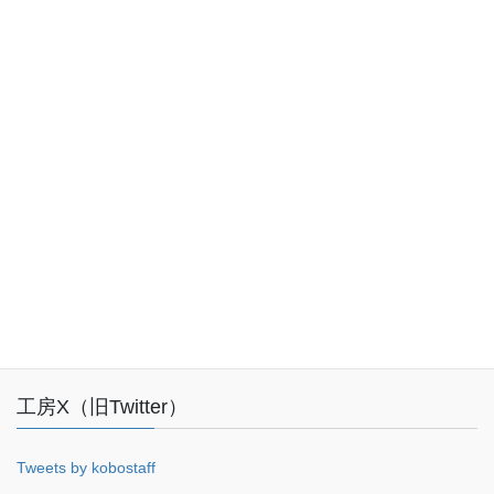
お気軽にお問い合わせください。
048-227-0500
受付時間 10:00-18:00 [ 土日・祝日・年末年始除く ]
お問い合わせ
Facebook
工房X（旧Twitter）
Tweets by kobostaff