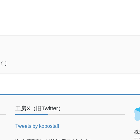
く ]
工房X（旧Twitter）
Tweets by kobostaff
株
〒3