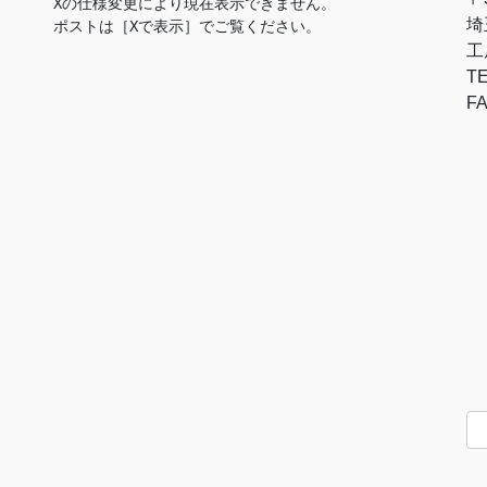
Xの仕様変更により現在表示できません。

埼
ポストは［Xで表示］でご覧ください。
工
TE
FA