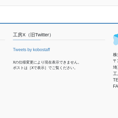
工房X（旧Twitter）
Tweets by kobostaff
株
〒3
Xの仕様変更により現在表示できません。

埼
ポストは［Xで表示］でご覧ください。
工
TE
FA