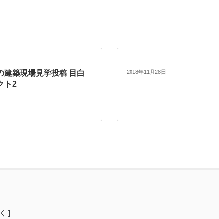
の建築現場見学投稿 目白
2018年11月28日
クト2
く ]