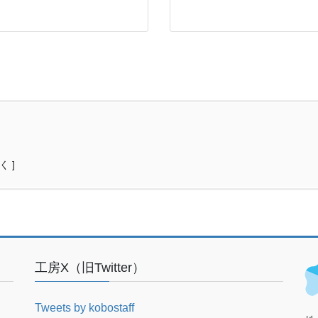
く ]
工房X（旧Twitter）
Tweets by kobostaff