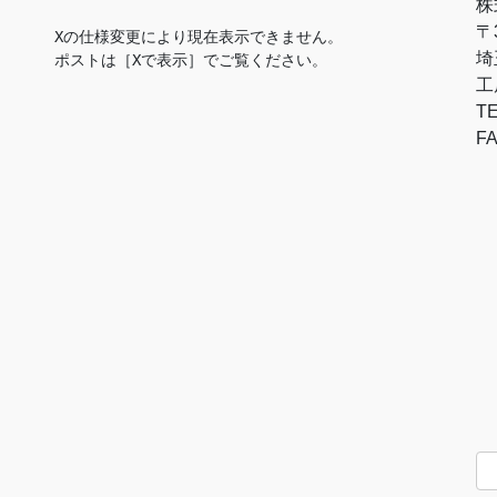
株
〒3
Xの仕様変更により現在表示できません。

埼
ポストは［Xで表示］でご覧ください。
工
TE
FA