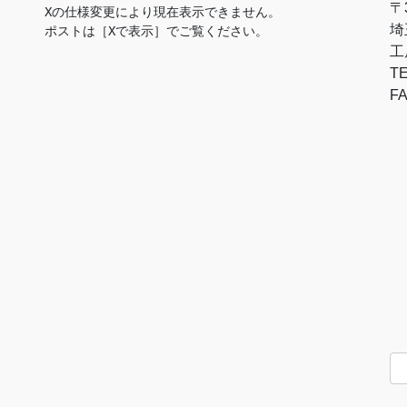
〒3
Xの仕様変更により現在表示できません。

埼
ポストは［Xで表示］でご覧ください。
工
TE
FA