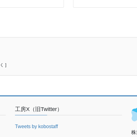
く ]
工房X（旧Twitter）
Tweets by kobostaff
株